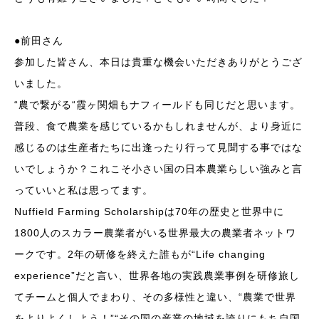
●前田さん
参加した皆さん、本日は貴重な機会いただきありがとうござ
いました。
“農で繋がる“霞ヶ関畑もナフィールドも同じだと思います。
普段、食で農業を感じているかもしれませんが、より身近に
感じるのは生産者たちに出逢ったり行って見聞する事ではな
いでしょうか？これこそ小さい国の日本農業らしい強みと言
っていいと私は思ってます。
Nuffield Farming Scholarshipは70年の歴史と世界中に
1800人のスカラー農業者がいる世界最大の農業者ネットワ
ークです。2年の研修を終えた誰もが“Life changing
experience”だと言い、世界各地の実践農業事例を研修旅し
てチームと個人でまわり、その多様性と違い、“農業で世界
をよりよくしよう！”“その国の産業の地域を誇りにもち自国