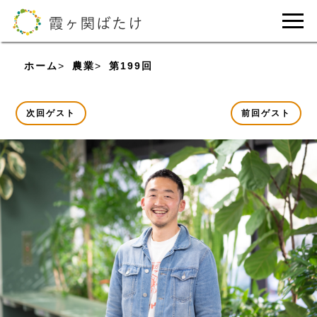
ホーム
農業
第199回 久保宏輔（久保アグリファ
次回ゲスト
前回ゲスト