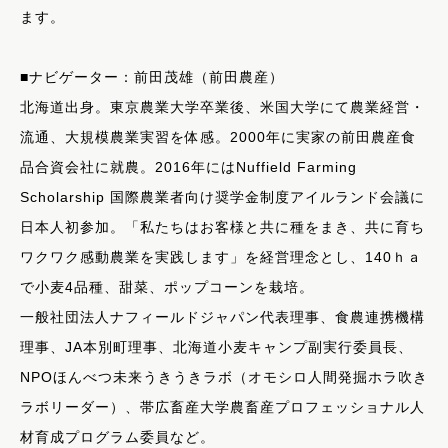
ます。
■ナビゲーター：前田茂雄（前田農産）
北海道出身。東京農業大学卒業後、米国大学にて農業経営・
流通、大規模農業実習を体感。2000年に実家の前田農産食
品合資会社に就農。2016年にはNuffield Farming
Scholarship 国際農業者向け奨学金制度アイルランド会議に
日本人初参加。「私たちはお客様と共に種をまき、共に育ち
ワクワク感動農業を実践します」を経営理念とし、140ｈａ
で小麦4品種、甜菜、ポップコーンを栽培。
一般社団法人ナフィールドジャパン代表理事、食農連携機構
理事、JA本別町理事、北海道小麦キャンプ副実行委員長、
NPOほんべつ未来うきうきラボ（オモシロ人間発掘ホラ吹き
ラボリーダー）、帯広畜産大学農畜産プロフェッショナル人
材育成プログラム委員など。