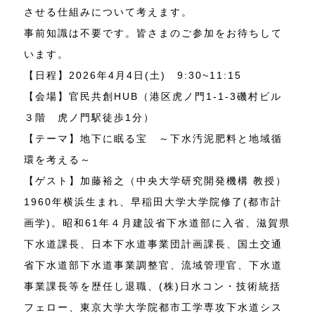
させる仕組みについて考えます。
事前知識は不要です。皆さまのご参加をお待ちして
います。
【日程】2026年4月4日(土) 9:30~11:15
【会場】官民共創HUB（港区虎ノ門1-1-3磯村ビル
３階 虎ノ門駅徒歩1分）
【テーマ】地下に眠る宝 ～下水汚泥肥料と地域循
環を考える～
【ゲスト】加藤裕之（中央大学研究開発機構 教授）
1960年横浜生まれ、早稲田大学大学院修了(都市計
画学)。昭和61年４月建設省下水道部に入省、滋賀県
下水道課長、日本下水道事業団計画課長、国土交通
省下水道部下水道事業調整官、流域管理官、下水道
事業課長等を歴任し退職、(株)日水コン・技術統括
フェロー、東京大学大学院都市工学専攻下水道シス